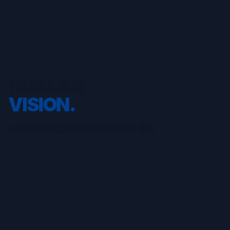
HUALAN
HUALAN
MISSION.
VISION.
全球领先的医药用密封弹性体智造者
为药企护航，与健康同行