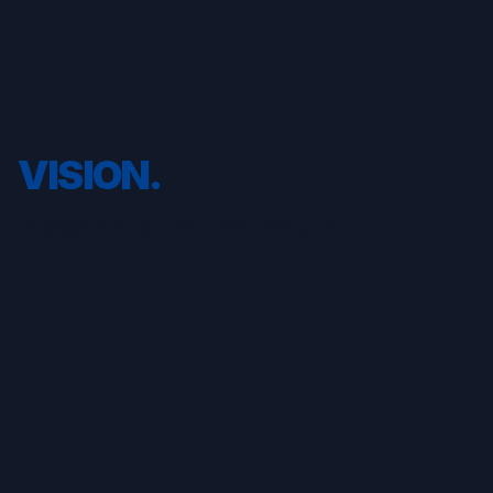
HUALAN
HUALAN
MISSION.
VISION.
全球领先的医药用密封弹性体智造者
为药企护航，与健康同行