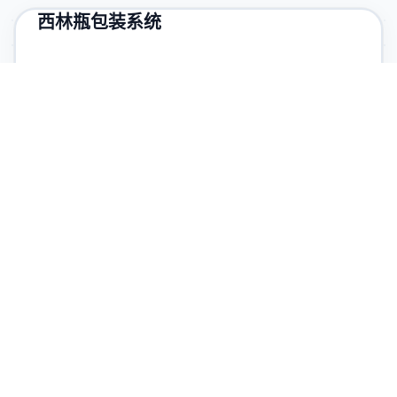
西林瓶包装系统
了解详情
卡式瓶组件
了解详情
预灌封注射器组件
了解详情
预灌封注射器系统(COP)